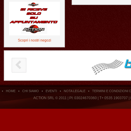
Scopri i nostri negozi
HOME
CHI SIAMO
EVENTI
NOTA LEGALE
TERMINI E CONDIZIONI 
ACTION SRL © 2011 | PI: 03024670360 | T+ 0535 1903707 |