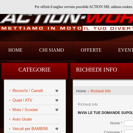
Per offrirti il miglior servizio possibile ACTION SRL utilizza cookie
Action Srl
HOME
CHI SIAMO
OFFERTE
EVENT
CATEGORIE
RICHIEDI INFO
Rimorchi / Carrelli
Home
Richiedi Info
>
Quad / ATV
Richiedi info
Moto / Scooter
INVIA LE TUE DOMANDE SUPOL
Auto Usate
Nome *
Veicoli per BAMBINI
Cognome *