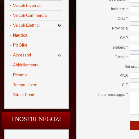
Veicoli Invernali
Indirizzo *
Veicoli Commerciali
Citta *
Veicoli Elettrici
Provincia
Nautica
CAP
Pit Bike
Telefono *
Accessori
E-mail *
Abbigliamento
Sei una 
Ricambi
P.IVA
Tempo Libero
C.F
Street Food
Il tuo messaggio *
I NOSTRI NEGOZI