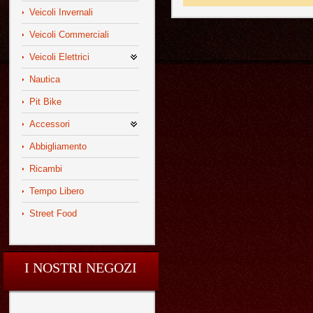
Veicoli Invernali
Veicoli Commerciali
Veicoli Elettrici
Nautica
Pit Bike
Accessori
Abbigliamento
Ricambi
Tempo Libero
Street Food
I NOSTRI NEGOZI