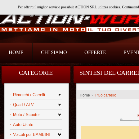
Per offrirti il miglior servizio possibile ACTION SRL utilizza cookies. Continuan
Action Srl
HOME
CHI SIAMO
OFFERTE
EVENT
CATEGORIE
SINTESI DEL CARRE
Rimorchi / Carrelli
Home
Il tuo carrello
>
Quad / ATV
Moto / Scooter
Auto Usate
Veicoli per BAMBINI