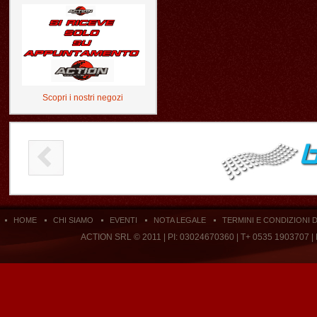
Scopri i nostri negozi
HOME
CHI SIAMO
EVENTI
NOTA LEGALE
TERMINI E CONDIZIONI 
ACTION SRL © 2011 | PI: 03024670360 | T+ 0535 1903707 |