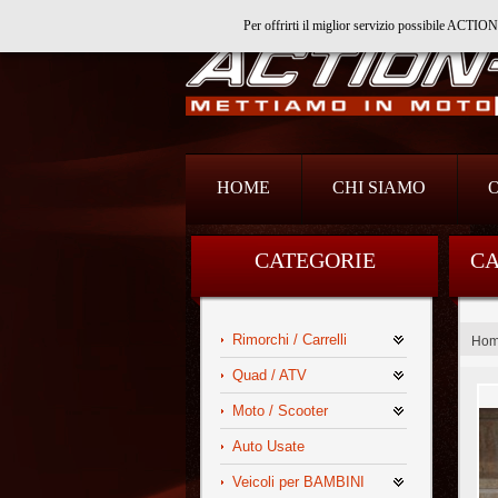
Per offrirti il miglior servizio possibile ACTI
Action Srl
HOME
CHI SIAMO
CATEGORIE
CA
Rimorchi / Carrelli
Ho
Quad / ATV
Moto / Scooter
Auto Usate
Veicoli per BAMBINI