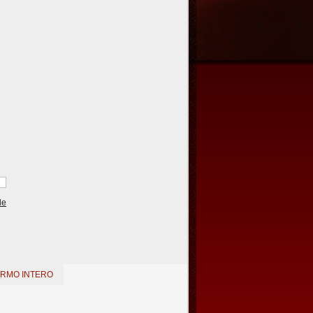
le
ERMO INTERO