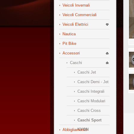
Veicoli Invernali
Veicoli Commerciali
Veicoli Elettrici
Nautica
Pit Bike
Accessori
Caschi
Caschi Jet
Caschi Demi - Jet
Caschi Integrali
Caschi Modulari
Caschi Cross
Caschi Sport
KYON
Abbigliamento