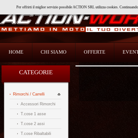
Per offrirti il miglior servizio possibile ACTION SRL utilizza cookies. Continuand
Action Srl
HOME
CHI SIAMO
OFFERTE
EVENT
CATEGORIE
Rimorchi / Carrelli
Accessori Rimorchi
T.cose 1 asse
T.cose 2 assi
T.cose Ribaltabili