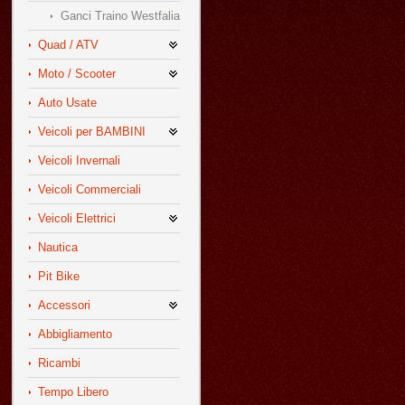
Ganci Traino Westfalia
Quad / ATV
Moto / Scooter
Auto Usate
Veicoli per BAMBINI
Veicoli Invernali
Veicoli Commerciali
Veicoli Elettrici
Nautica
Pit Bike
Accessori
Abbigliamento
Ricambi
Tempo Libero