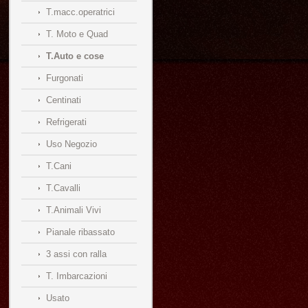
T.macc.operatrici
T. Moto e Quad
T.Auto e cose
Furgonati
Centinati
Refrigerati
Uso Negozio
T.Cani
T.Cavalli
T.Animali Vivi
Pianale ribassato
3 assi con ralla
T. Imbarcazioni
Usato