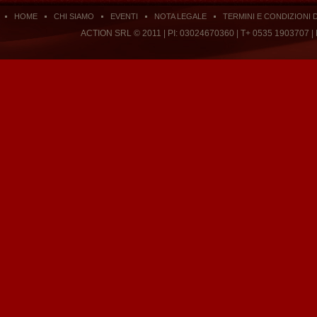
HOME
CHI SIAMO
EVENTI
NOTA LEGALE
TERMINI E CONDIZIONI 
ACTION SRL © 2011 | PI: 03024670360 | T+ 0535 1903707 |