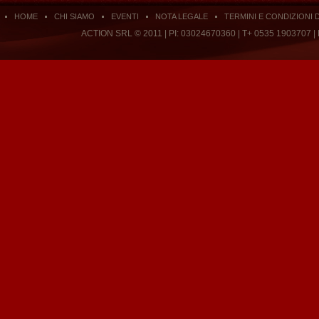
HOME
CHI SIAMO
EVENTI
NOTA LEGALE
TERMINI E CONDIZIONI 
ACTION SRL © 2011 | PI: 03024670360 | T+ 0535 1903707 |