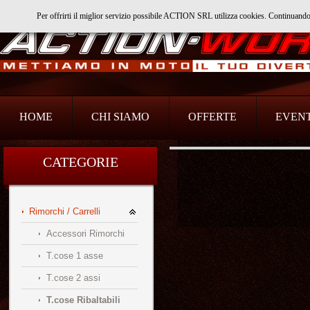
Per offrirti il miglior servizio possibile ACTION SRL utilizza cookies. Continuand
Action Srl
HOME
CHI SIAMO
OFFERTE
EVENT
CATEGORIE
Rimorchi / Carrelli
Accessori Rimorchi
T.cose 1 asse
T.cose 2 assi
T.cose Ribaltabili