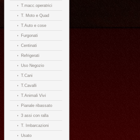
T.macc.operatrici
T. Moto e Quad
T.Auto e cose
Furgonati
Centinati
Refrigerati
Uso Negozio
T.Cani
T.Cavalli
T.Animali Vivi
Pianale ribassato
3 assi con ralla
T. Imbarcazioni
Usato