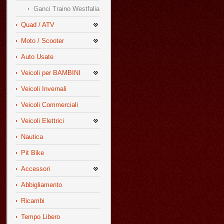
Ganci Traino Westfalia
Quad / ATV
Moto / Scooter
Auto Usate
Veicoli per BAMBINI
Veicoli Invernali
Veicoli Commerciali
Veicoli Elettrici
Nautica
Pit Bike
Accessori
Abbigliamento
Ricambi
Tempo Libero