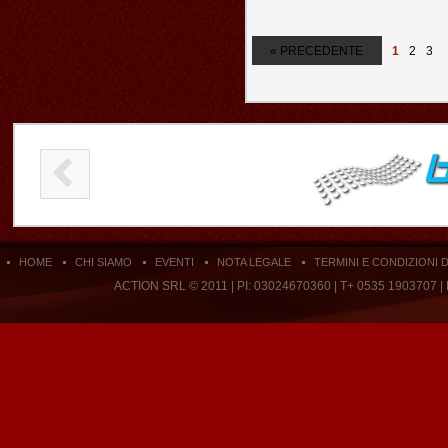
« PRECEDENTE
1
2
3
HOME
CHI SIAMO
EVENTI
NOTA LEGALE
TERMINI E CONDIZIONI 
ACTION SRL © 2011 | PI: 03024670360 | T+ 0535 1903707 |