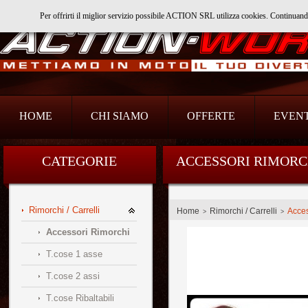
Per offrirti il miglior servizio possibile ACTION SRL utilizza cookies. Continuan
Action Srl
HOME
CHI SIAMO
OFFERTE
EVENT
CATEGORIE
ACCESSORI RIMORC
Rimorchi / Carrelli
Home
Rimorchi / Carrelli
Acces
>
>
Accessori Rimorchi
T.cose 1 asse
T.cose 2 assi
T.cose Ribaltabili