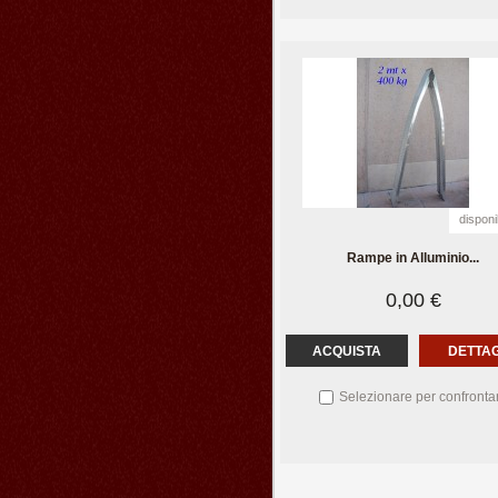
disponi
Rampe in Alluminio...
0,00 €
ACQUISTA
DETTAG
Selezionare per confronta