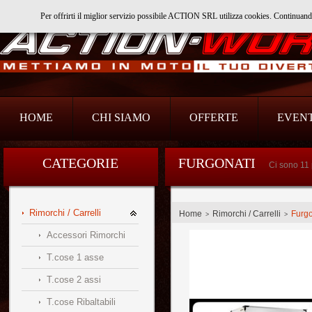
Per offrirti il miglior servizio possibile ACTION SRL utilizza cookies. Continuan
Action Srl
HOME
CHI SIAMO
OFFERTE
EVENT
CATEGORIE
FURGONATI
Ci sono 11 
Rimorchi / Carrelli
Home
Rimorchi / Carrelli
Furgo
>
>
Accessori Rimorchi
T.cose 1 asse
T.cose 2 assi
T.cose Ribaltabili