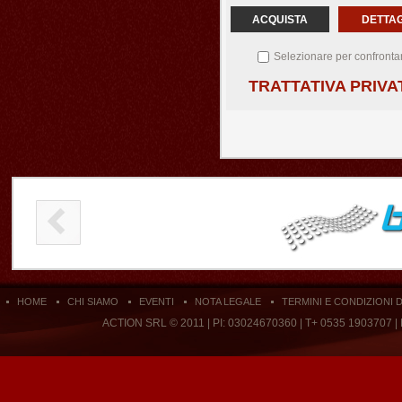
ACQUISTA
DETTAG
Selezionare per confronta
TRATTATIVA PRIVA
HOME
CHI SIAMO
EVENTI
NOTA LEGALE
TERMINI E CONDIZIONI 
ACTION SRL © 2011 | PI: 03024670360 | T+ 0535 1903707 |