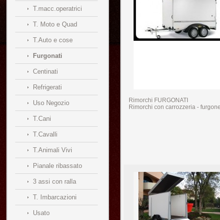
T.macc.operatrici
T. Moto e Quad
T.Auto e cose
Furgonati
Centinati
Refrigerati
Rimorchi FURGONATI
Uso Negozio
Rimorchi con carrozzeria - furgo
T.Cani
T.Cavalli
T.Animali Vivi
Pianale ribassato
3 assi con ralla
T. Imbarcazioni
Usato