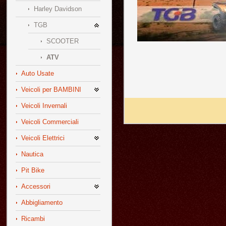
Harley Davidson
TGB
SCOOTER
ATV
Auto Usate
Veicoli per BAMBINI
Veicoli Invernali
Veicoli Commerciali
Veicoli Elettrici
Nautica
Pit Bike
Accessori
Abbigliamento
Ricambi