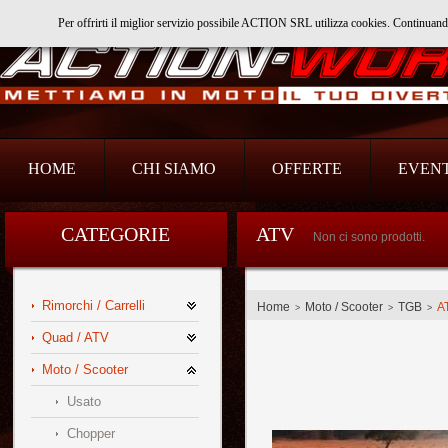
Per offrirti il miglior servizio possibile ACTION SRL utilizza cookies. Continuan
Action Srl
HOME
CHI SIAMO
OFFERTE
EVENT
CATEGORIE
ATV
Non ci sono prodotti.
Rimorchi / Carrelli
Home
Moto / Scooter
TGB
A
>
>
>
Quad / ATV
Moto / Scooter
Usato
Chopper