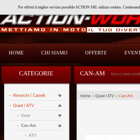
Per offrirti il miglior servizio possibile ACTION SRL utilizza cookies. Continuan
Action Srl
HOME
CHI SIAMO
OFFERTE
EVENT
CATEGORIE
CAN-AM
Non ci sono prodo
Rimorchi / Carrelli
Home
Quad / ATV
Can-Am
>
>
Quad / ATV
Goes
Can-Am
ATV