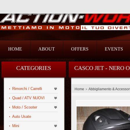
Action Srl
HOME
ABOUT
OFFERS
EVENTS
CATEGORIES
CASCO JET - NERO O
Rimorchi / Carrelli
Home
Abbigliamento & Accessor
>
Quad / ATV NUOVI
Moto / Scooter
Auto Usate
Mini