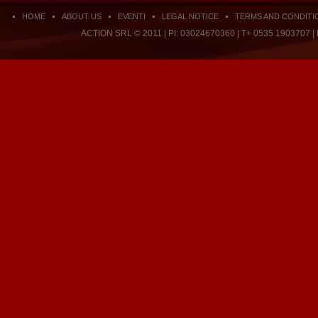
HOME
ABOUT US
EVENTI
LEGAL NOTICE
TERMS AND CONDITI
ACTION SRL © 2011 | PI: 03024670360 | T+ 0535 1903707 |