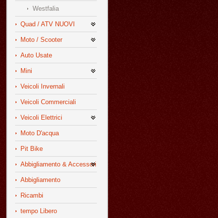
Westfalia
Quad / ATV NUOVI
Moto / Scooter
Auto Usate
Mini
Veicoli Invernali
Veicoli Commerciali
Veicoli Elettrici
Moto D'acqua
Pit Bike
Abbigliamento & Accessori
Abbigliamento
Ricambi
tempo Libero