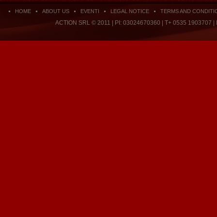
HOME
ABOUT US
EVENTI
LEGAL NOTICE
TERMS AND CONDITI
ACTION SRL © 2011 | PI: 03024670360 | T+ 0535 1903707 |