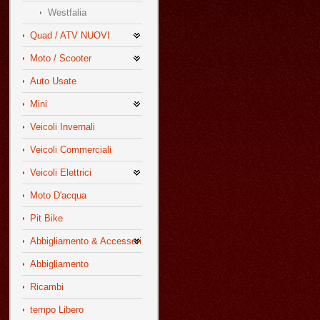
Westfalia
Quad / ATV NUOVI
Moto / Scooter
Auto Usate
Mini
Veicoli Invernali
Veicoli Commerciali
Veicoli Elettrici
Moto D'acqua
Pit Bike
Abbigliamento & Accessori
Abbigliamento
Ricambi
tempo Libero