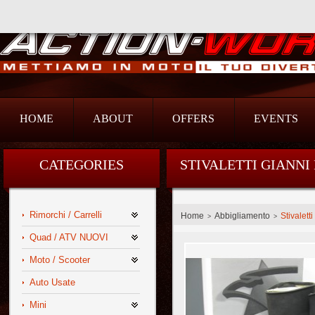
Action Srl
HOME
ABOUT
OFFERS
EVENTS
CATEGORIES
STIVALETTI GIANNI
Rimorchi / Carrelli
Home
Abbigliamento
Stivalett
>
>
Quad / ATV NUOVI
Moto / Scooter
Auto Usate
Mini