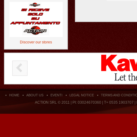
Discover our stores
HOME
ABOUT US
EVENTI
LEGAL NOTICE
TERMS AND CONDITI
ACTION SRL © 2011 | PI: 03024670360 | T+ 0535 1903707 |